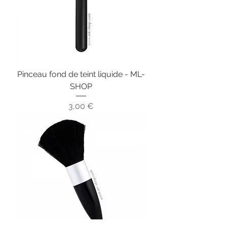
Pinceau fond de teint liquide - ML-
SHOP
Prix
3,00 €