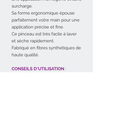
surcharge.
Sa forme ergonomique épouse
parfaitement votre main pour une
application précise et fine.
Ce pinceau est très facile à laver
et sèche rapidement.
Fabriqué en fibres synthétiques de
haute qualité.
CONSEILS D'UTILISATION
:
Pour garantir une hygiène parfaite
et pour prolonger la durée de vie
de votre pinceau, veillez à le
nettoyer régulièrement.
Coloris noir
Référence KA85220