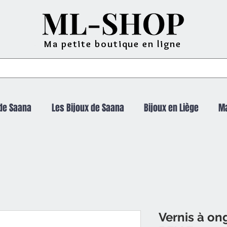
Ma petite boutique en ligne
de Saana
Les Bijoux de Saana
Bijoux en Liège
M
Vernis à on