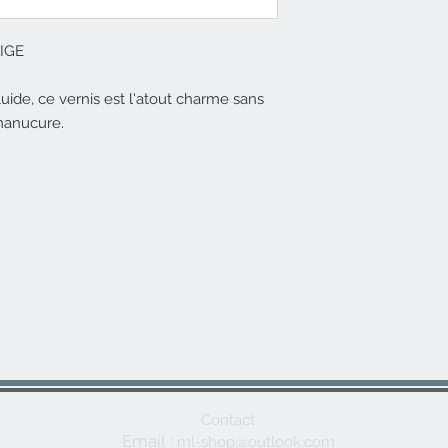
EIGE
fluide, ce vernis est l'atout charme sans
manucure.
Contact
Email
:
m
l-shop@outlo
ok.com