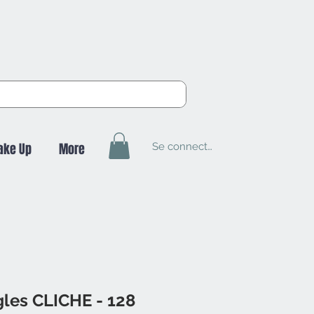
Se connecter
ake Up
More
gles CLICHE - 128