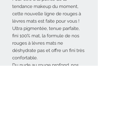
tendance makeup du moment,
cette nouvelle ligne de rouges à
lèvres mats est faite pour vous !
Ultra pigmentée, tenue parfaite,
fini 100% mat, la formule de nos
rouges à lèvres mats ne
déshydrate pas et offre un fini très
confortable.
Du nude au rouge profond, nos
nouveaux rouges à lèvres mats
pas chers seront sublimer vos
lèvres.
Contenance : 3,8 g
Référence KVL21203