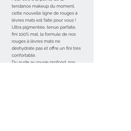
tendance makeup du moment,
cette nouvelle ligne de rouges à
lèvres mats est faite pour vous !
Ultra pigmentée, tenue parfaite,
fini 100% mat, la formule de nos
rouges à lèvres mats ne
déshydrate pas et offre un fini très
confortable.
Du nude au rouge profond, nos
nouveaux rouges à lèvres mats
pas chers seront sublimer vos
lèvres.
Contenance : 3,8 g
Référence KVL21215