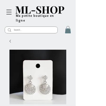
Ma petite boutique en
ligne