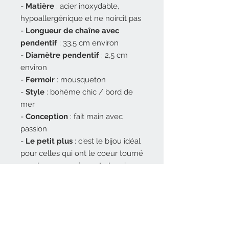
-
Matière
: acier inoxydable,
hypoallergénique et ne noircit pas
-
Longueur de chaîne
avec
pendentif
: 33,5 cm environ
-
Diamètre pendentif
: 2,5 cm
environ
-
Fermoir
: mousqueton
-
Style
: bohème chic / bord de
mer
-
Conception
: fait main avec
passion
-
Le petit plus
: c'est le bijou idéal
pour celles qui ont le coeur tourné
vers la mer, peu importe la saison.
Note de la créatrice :
Ce bijou est une
création
artisanale
, imaginée et fabriquée
avec soin dans mon atelier.