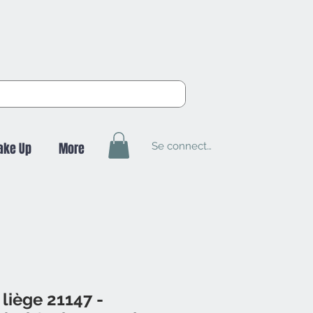
Se connecter
ake Up
More
 liège 21147 -