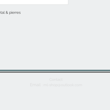
tal & pierres
Contact
Email
:
m
l-shop@outlo
ok.com