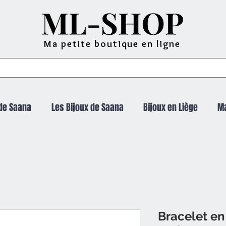
Ma petite boutique en ligne
de Saana
Les Bijoux de Saana
Bijoux en Liège
M
Bracelet en