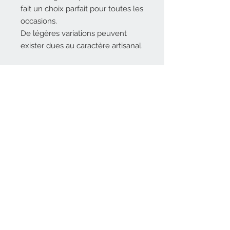
fait un choix parfait pour toutes les
occasions.
De légères variations peuvent
exister dues au caractère artisanal.
Matière : métal noir
Fermoir poussette
Hauteur 4 cm environ
Coloris marron et orange
Référence SCBO14
Contact
Email
:
m
l-shop@outlo
ok.com
Laissez-nous votre avis
A propos
Moyens de paiement
Suivez-nous sur les réseaux