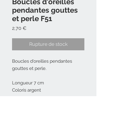
Boucles d'oreilles
pendantes gouttes
et perle F51
Prix
2,70 €
Rupture de stock
Boucles d'oreilles pendantes
gouttes et perle.
Longueur 7 cm
Coloris argent
Référence FO0594
Contact
Email
:
m
l-shop@outlo
ok.com