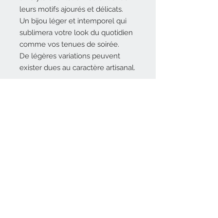
leurs motifs ajourés et délicats.
Un bijou léger et intemporel qui
sublimera votre look du quotidien
comme vos tenues de soirée.
De légères variations peuvent
exister dues au caractère artisanal.
Matière : métal argenté
Fermoir poussette
Hauteur 8 cm environ
Coloris argenté et rose
Référence SCBO06
Contact
Email
:
m
l-shop@outlo
ok.com
Laissez-nous votre avis
A propos