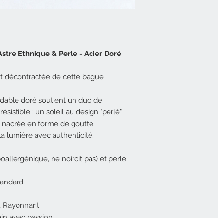
stre Ethnique & Perle - Acier Doré
t décontractée de cette bague
ydable doré soutient un duo de
istible : un soleil au design "perlé"
le nacrée en forme de goutte.
la lumière avec authenticité.
oallergénique, ne noircit pas) et perle
standard
, Rayonnant
ain avec passion