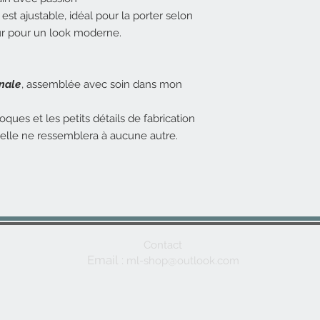
est ajustable, idéal pour la porter selon
ur pour un look moderne.
anale
, assemblée avec soin dans mon
ues et les petits détails de fabrication
elle ne ressemblera à aucune autre.
Contact
Email
:
m
l-shop@outlo
ok.com