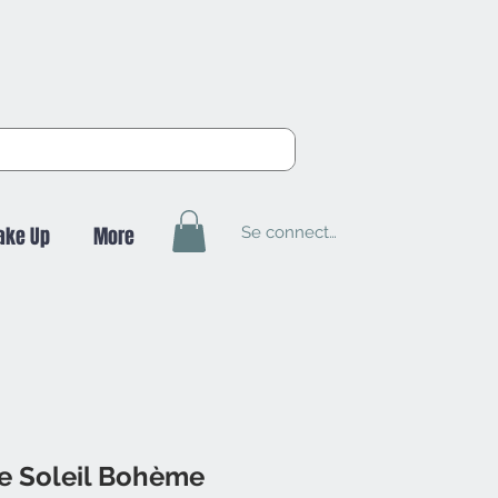
Se connecter
ake Up
More
e Soleil Bohème