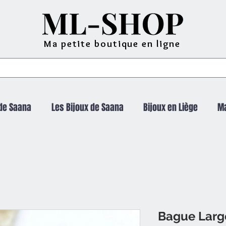
Ma petite boutique en ligne
de Saana
Les Bijoux de Saana
Bijoux en Liège
M
Bague Larg