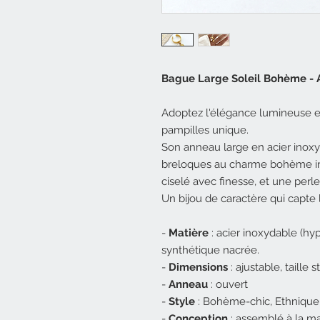
Bague Large Soleil Bohème - A
Adoptez l'élégance lumineuse e
pampilles unique.
Son anneau large en acier inox
breloques au charme bohème irrés
ciselé avec finesse, et une per
Un bijou de caractère qui capte 
-
Matière
: acier inoxydable (hyp
synthétique nacrée.
-
Dimensions
: ajustable, taille 
-
Anneau
: ouvert
-
Style
: Bohème-chic, Ethnique
-
Conception
: assemblé à la m